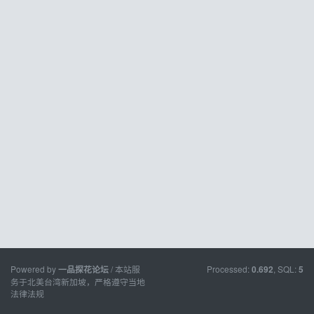
Powered by
/ 本站服
Processed:
, SQL:
一品探花论坛
0.692
5
务于北美台湾新加坡，严格遵守当地
法律法规