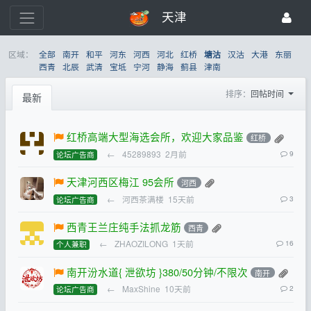
天津
区域：
全部
南开
和平
河东
河西
河北
红桥
汉沽
大港
东丽
塘沽
西青
北辰
武清
宝坻
宁河
静海
蓟县
津南
排序：
回帖时间
最新
红桥高端大型海选会所，欢迎大家品鉴
红桥
←
45289893
2月前
9
论坛广告商
天津河西区梅江 95会所
河西
←
河西茶满楼
15天前
3
论坛广告商
西青王兰庄纯手法抓龙筋
西青
←
ZHAOZILONG
1天前
16
个人兼职
南开汾水道{ 泄欲坊 }380/50分钟/不限次
南开
←
MaxShine
10天前
2
论坛广告商