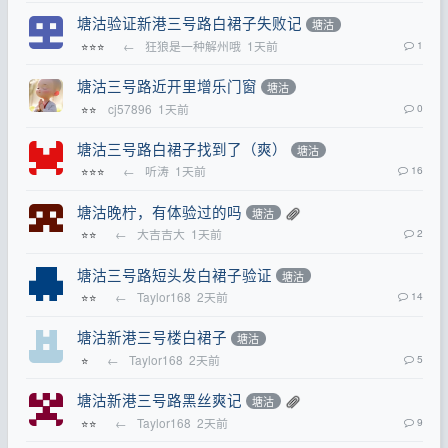
塘沽验证新港三号路白裙子失败记
塘沽
←
狂狼是一种解州哦
1天前
1
⭐⭐⭐
塘沽三号路近开里增乐门窗
塘沽
cj57896
1天前
0
⭐⭐
塘沽三号路白裙子找到了（爽）
塘沽
←
听涛
1天前
16
⭐⭐⭐
塘沽晚柠，有体验过的吗
塘沽
←
大吉吉大
1天前
2
⭐⭐
塘沽三号路短头发白裙子验证
塘沽
←
Taylor168
2天前
14
⭐⭐
塘沽新港三号楼白裙子
塘沽
←
Taylor168
2天前
5
⭐
塘沽新港三号路黑丝爽记
塘沽
←
Taylor168
2天前
9
⭐⭐