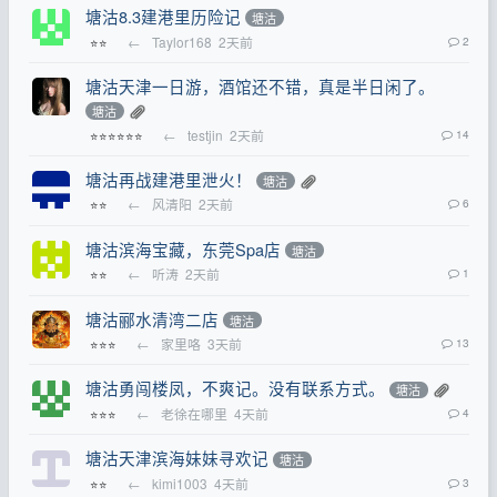
塘沽8.3建港里历险记
塘沽
←
Taylor168
2天前
2
⭐⭐
塘沽天津一日游，酒馆还不错，真是半日闲了。
塘沽
←
testjin
2天前
14
⭐⭐⭐⭐⭐⭐
塘沽再战建港里泄火！
塘沽
←
风清阳
2天前
6
⭐⭐
塘沽滨海宝藏，东莞Spa店
塘沽
←
听涛
2天前
1
⭐⭐
塘沽郦水清湾二店
塘沽
←
家里咯
3天前
13
⭐⭐⭐
塘沽勇闯楼凤，不爽记。没有联系方式。
塘沽
←
老徐在哪里
4天前
4
⭐⭐⭐
塘沽天津滨海妹妹寻欢记
塘沽
←
kimi1003
4天前
3
⭐⭐