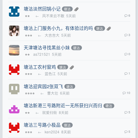
塘沽淡然回锅小记
塘沽
←
风不来云不散
5天前
6
⭐⭐
塘沽上门服务小九，有体验过的吗
塘沽
←
大吉吉大
5天前
3
⭐⭐⭐
天津塘沽寻找黑丝小妹
塘沽
as721521
5天前
0
⭐⭐
塘沽工农村窗鸡
塘沽
←
蓝色江
5天前
1
⭐⭐⭐
塘沽迎宾园2张双飞
塘沽
←
曹大壮
6天前
10
⭐⭐⭐⭐
塘沽新港三号路附近一无所获扫兴而归
塘沽
←
就爱扫街
8天前
5
⭐⭐
塘沽三号路小极品
塘沽
←
ken2024
8天前
5
⭐⭐⭐