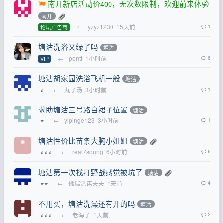
南开新店活动价400，无次数限制，欢迎前来体验
南开
←
yzyz1230
15天前
1
论坛广告商
塘沽洗浴又绿了吗
塘沽
←
pentt
1小时前
6
VIP
塘沽胡家园洗浴飞机一般
塘沽
←
丸子汤
3小时前
1
⭐
求助塘沽三号路白裙子位置
塘沽
←
yipinge123
3小时前
1
⭐
塘沽性价比苗条大胸小姐姐
塘沽
←
real7soung
6小时前
6
⭐⭐⭐
塘沽第一次找打野战感觉被坑了
塘沽
←
佛瑞洪诺夫夫
1天前
4
⭐⭐
不用买，塘沽洗澡还有开的吗
塘沽
←
老海子
1天前
2
⭐⭐⭐