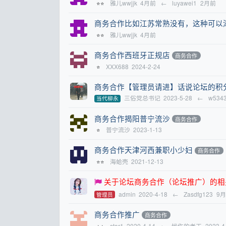
雅儿wwjjk
4月前
←
luyawei1
2月前
⭐⭐
商务合作比如江苏常熟没有，这种可以
雅儿wwjjk
4月前
⭐⭐
商务合作西班牙正规店
商务合作
XXX688
2024-2-24
⭐
商务合作【管理员请进】话说论坛的积
三俗党总书记
2023-5-28
←
w534
当代柳永
商务合作揭阳普宁流沙
商务合作
普宁流沙
2023-1-13
⭐
商务合作天津河西兼职小少妇
商务合作
海蛤壳
2021-12-13
⭐⭐
关于论坛商务合作（论坛推广）的相
admin
2020-4-18
←
Zasdfg123
9
管理员
商务合作推广
商务合作
star1
2020-4-14
←
忧伤的老王
2023-4