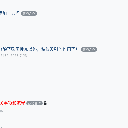
添加上去吗
商务合作
分除了购买性息以外，貌似没别的作用了！
商务合作
32436
2023-7-23
关事项和流程
商务合作
月前
-16