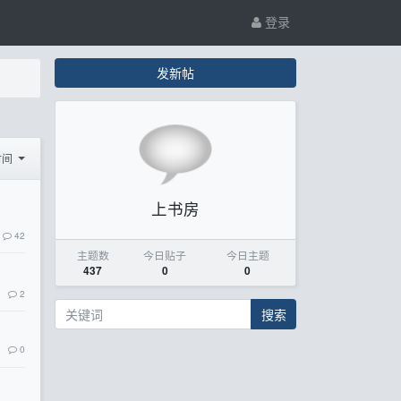
登录
发新帖
时间
上书房
42
主题数
今日贴子
今日主题
437
0
0
2
搜索
0