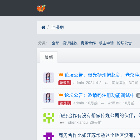
上书房
分类：
全部
投诉建议
版主申请
论坛公告
商务合作
最新
论坛公告：曝光扬州佬赵剑，老杂种
admin
2024-4-2
←
网龙集团
3月前
管理员
论坛公告：邀请码注册功能调试中
admin
10月前
←
wdffuck
10月前
管理员
商务合作有没有想做传媒公司的伙伴，
shenxiancu
26天前
⭐⭐
商务合作比如江苏常熟这个地区没有，