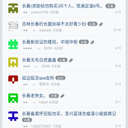
长春(求助帖勿购买)问个人，悦澜足道6号。
长春
xuexue769
3天前
0
⭐⭐
吉林长春约长腿丝袜不太好看少妇
长春
←
xiaolata
3天前
10
⭐⭐
长春新验证的楼凤，中规中矩
长春
←
ZH59
4天前
6
⭐⭐⭐⭐
长春无毛白虎鑫鑫
长春
←
ZH59
5天前
6
⭐⭐⭐
延边延吉spa会所
延边
←
罪恶中
6天前
2
⭐⭐
长春老熟女。
长春
←
hsbot
6天前
1
⭐⭐
长春备案怀旧贴勿买，圣兴篮球衣瘦溜小姐姐爽记
长春
1282273463
7天前
0
⭐⭐