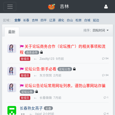
吉林
区域：
长春
吉林
四平
辽源
通化
白山
松原
白城
延边
全部
排序：
回帖时间
最新
关于论坛商务合作（论坛推广）的相关事项和流
程
商务合作
←
Zasdfg123
9月前
54
管理员
论坛公告:新手必看
论坛公告
←
东方悦悦
2月前
34
管理员
论坛公告论坛常用网址列表，谨防山寨网站诈骗
论坛公告
←
长春薇薇
7月前
1
管理员
长春熟女燕子
长春
←
llsjgf
2小时前
4
⭐⭐