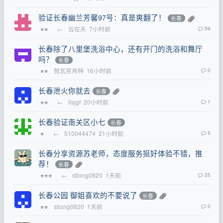
验证长春幽兰芳馨97号：真是爽翻了！
长春
←
云在天
7小时前
59
⭐⭐
长春除了八里堡洗浴中心，还有开门的洗浴和舞厅
吗？
长春
努瓦克肖特
16小时前
0
⭐⭐
长春泄火你就去
长春
←
llsjgf
20小时前
1
⭐⭐
长春验证南关区小七
长春
←
510044474
21小时前
5
⭐
长春分享资源苏老师，态度服务挺好体验不错，推
荐！
长春
←
stlong0820
1天前
25
⭐⭐⭐
长春公园 御姐喜欢的不要说了
长春
stlong0820
1天前
0
⭐⭐