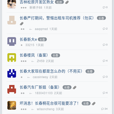
吉林松原开发区熟女
松原
新裤子88
1天前
0
⭐⭐⭐
长春严打期间，警惕出租车司机推荐（勿买）
长春
←
aaqqmsd
1天前
2
⭐⭐
长春新大e
长春
33215
1天前
0
⭐
长春楼凤（备案）
长春
←
ZH59
2天前
4
⭐⭐⭐
长春大家现在都是怎么办的（不用买）
长春
←
caosiniwsy
2天前
3
⭐
长春汽车厂新姐（备案）
长春
←
1830431103
2天前
4
⭐⭐
坏消息！长春桐花台很可能要凉了！
长春
←
wilsoncheng
3天前
34
⭐⭐⭐