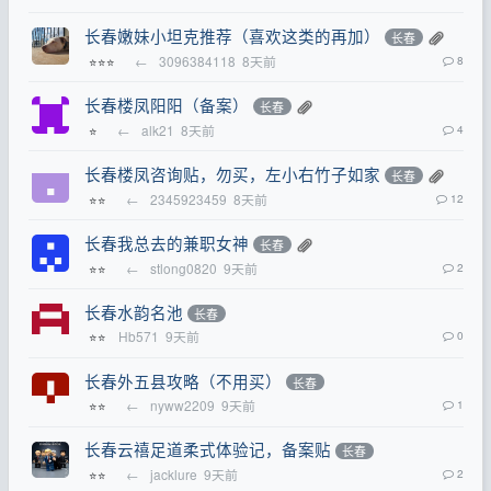
长春嫩妹小坦克推荐（喜欢这类的再加）
长春
←
3096384118
8天前
8
⭐⭐⭐
长春楼凤阳阳（备案）
长春
←
alk21
8天前
4
⭐
长春楼凤咨询贴，勿买，左小右竹子如家
长春
←
2345923459
8天前
12
⭐⭐
长春我总去的兼职女神
长春
←
stlong0820
9天前
2
⭐⭐
长春水韵名池
长春
Hb571
9天前
0
⭐⭐
长春外五县攻略（不用买）
长春
←
nyww2209
9天前
1
⭐⭐
长春云禧足道柔式体验记，备案贴
长春
←
jacklure
9天前
2
⭐⭐