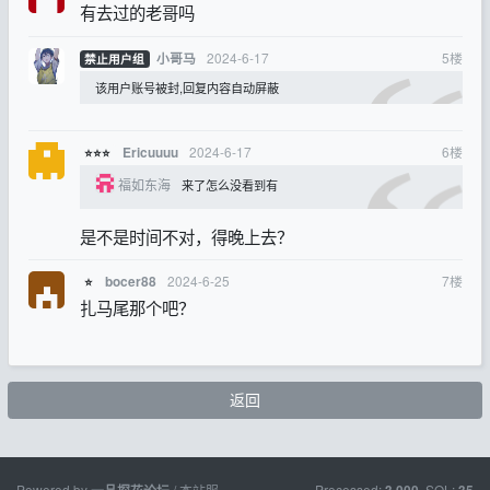
有去过的老哥吗
2024-6-17
5
楼
小哥马
禁止用户组
该用户账号被封,回复内容自动屏蔽
2024-6-17
6
楼
Ericuuuu
⭐⭐⭐
福如东海
来了怎么没看到有
是不是时间不对，得晚上去？
2024-6-25
7
楼
bocer88
⭐
扎马尾那个吧？
返回
Powered by
/ 本站服
Processed:
, SQL: