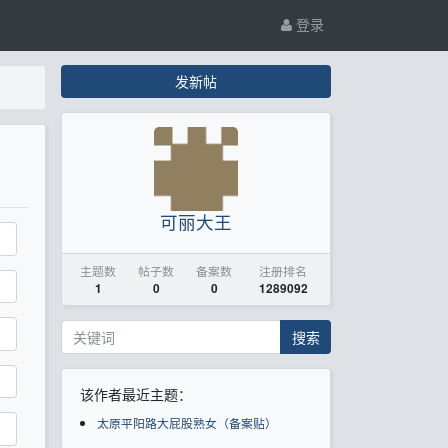
登录
发新帖
可丽大王
主题数
帖子数
备案数
注册排名
1
0
0
1289092
搜索
该作者最近主题：
太原平阳路大屁股熟女（备案贴）