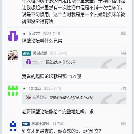
个人租的房子多少肯定比场子里安全，干净的话倒是
让我想起来虽然有一次性浴巾但是不铺一次性床单，
说是不习惯用，这个当时我是第一个去她刚换床单被
褥倒没觉得有啥
2025-7-15
5
楼
lxc777
⭐
隔壁论坛叫什么兄弟
2025-7-15
6
楼
芜湖战狼
战狼
lxc777
隔壁论坛叫什么兄弟
我说的隔壁论坛就是那个51呗
2025-7-15
7
楼
1212xx
⭐
芜湖战狼
我说的隔壁论坛就是那个51呗
老哥隔壁论坛能给个完整地址吗，求
11月前
8
楼
杭城小旋风
VIP
乳交才是最爽的，你喜欢的b，c能乳交？