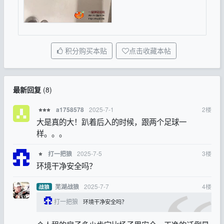
积分购买本贴
点击收藏本帖
最新回复
(
8
)
2025-7-1
2
楼
a1758578
⭐⭐⭐
大是真的大！趴着后入的时候，跟两个足球一
样。。。
2025-7-5
3
楼
打一把狼
⭐
环境干净安全吗？
2025-7-7
4
楼
芜湖战狼
战狼
打一把狼
环境干净安全吗？