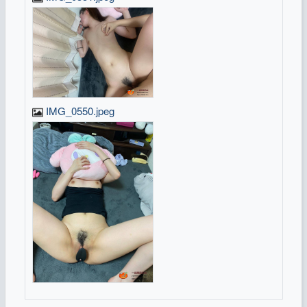
IMG_0550.jpeg