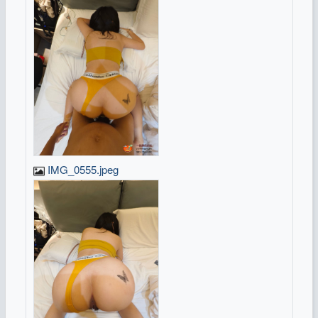
IMG_0555.jpeg