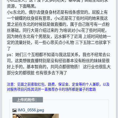
资源，下面略黑。
小c东北的，偶尔去健身身材还是有线条感觉的，屁股上有
一个蝴蝶的纹身挺有意思，小c还是花了些时间的她来我这
里之前在东北的时候就是做直播的，属于自己账号有一点粉
丝基础，同行大哥介绍过来的 为啥说对小c花了些时间呢，
因为她在东北有个男朋友，远水解不了近渴 上班时间给她一
定的流量好处，花一些心思买点小礼物 三下五除二也就拿下
了
ps：她们三个互相都不知道与我这层关系，我也不经常去公
司，这类想做直播特别是没有经验基本没有粉丝的妹妹是很
好上手的，基本智商的，共同点都很物质！ 这行业也很乱大
部分女的都很脏 也有很多去下海了
注意：见面之前索取红包、路费、保证金、定金等的个人兼职，以及
对服务项目闪烁其词并一直推荐办卡的场所都是骗子的套路
上传的附件：
IMG_0556.jpeg