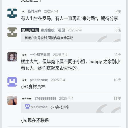
2025-7-4
7
楼
临时用户
⭐
有人出生在罗马，有人一直再走“来时路”，期待分享
2025-7-4
8
楼
秦始皇统一祖国
禁止用户组
该用户账号被封,回复内容自动屏蔽
2025-7-4
9
楼
一个都不认识
⭐⭐
楼主大气，但毕竟下属不同于小姐，happy 之余别小
看女人，她们疯起来毁灭性的。
2025-7-4
10
楼
plasticrose
⭐⭐
小C身材真棒
2025-7-4
11
楼
17688888888
⭐⭐⭐⭐
plasticrose
小C身材真棒
小c现在还联系