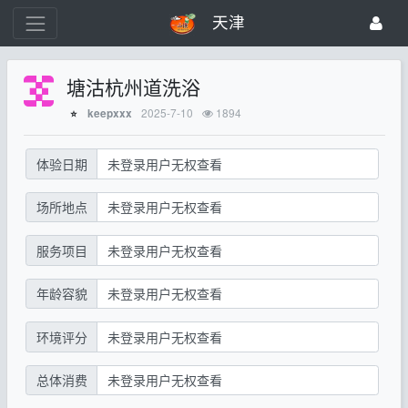
天津
塘沽杭州道洗浴
2025-7-10
1894
keepxxx
⭐
体验日期
未登录用户无权查看
场所地点
未登录用户无权查看
服务项目
未登录用户无权查看
年龄容貌
未登录用户无权查看
环境评分
未登录用户无权查看
总体消费
未登录用户无权查看