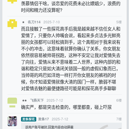
羡慕情侣干啥，谈恋爱的花费未必比嫖娼少，浪费的
时间和精力还没算呢?
2025-7-10
5
楼
名刀114
⭐
而且接触了一些探花高手后我是越来越不信任女人和
爱情了，只要你人帅嘴会说，看起来多贞洁多光鲜亮
丽的女孩都可以轻松搞到手，这个真相对于我来说有
不小的冲击，这意味着就算你确认了关系，你女朋友
依然很容易被帅哥拐跑，这种不安定让我对爱情失去
了向往，爱情从来不意味着二人世界，这种内部的和
谐和稳定只是如大清闭关锁国一般的虚假幻象而已，
当帅哥的鸡巴如洋炮一样打开你女朋友的裤裆的时
候，你才知道爱情就像大清的国门一样，脆弱不堪
对爱情去魅的最便捷路径可能是和探花高手多聊聊
2025-7-12
6
楼
飞扬天下
⭐⭐
确实严，都是突击检查的，哪里都查，碰上吓尿
2025-7-12
7
楼
发条17
发条探花
该用户账号被封,回复内容自动屏蔽