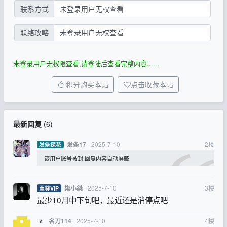
联系方式
未登录用户无权查看
联络攻略
未登录用户无权查看
未登录用户无权限查看,请登陆后查看完整内容......
积分购买本贴
点击收藏本帖
最新回复
(
6
)
2025-7-10
2
楼
发条17
发条探花
该用户账号被封,回复内容自动屏蔽
2025-7-10
3
楼
柒小桀
至尊VIP
最少10月中下旬吧，最近还是消停点吧
2025-7-10
4
楼
名刀114
⭐