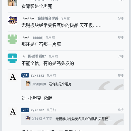
看背影是个坦克
9月前
5
楼
金陵播音学弟
⭐⭐⭐⭐⭐
无锡板块经常莫名其妙的极品 天花板……
9月前
6
楼
aaaarj
⭐⭐⭐
那还是广石那一片嘛
9月前
7
楼
路过看看87
⭐
不能全信，有的是鸡头发的
9月前
8
楼
zyxazaz
VIP
Dryfghgtf
看背影是个坦克
对 小坦克 微胖
9月前
9
楼
zyxazaz
VIP
金陵播音学弟
无锡板块经常莫名其妙的极品 天花板……