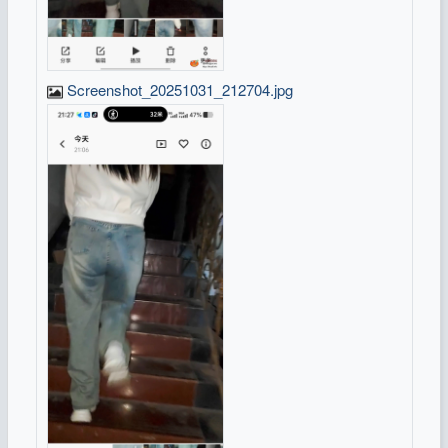
Screenshot_20251031_212704.jpg