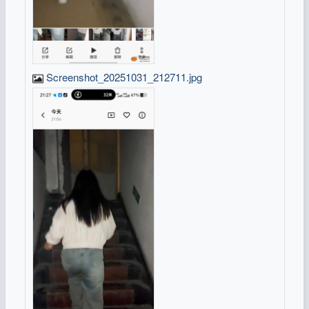
Screenshot_20251031_212711.jpg