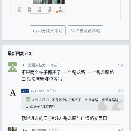
积分购买本贴
点击收藏本帖
最新回复
(
13
)
9月前
2
楼
无锡人柱力
⭐
不是两个帖子都买了 一个锡龙路 一个锡龙路路
口 就没有精准位置吗
9月前
3
楼
zyxazaz
VIP
无锡人柱力
不是两个帖子都买了 一个锡龙路 一个锡龙路路
口 就没有精准位置吗
就是进去的口子那边 锡龙路与广澄路交叉口
9月前
4
楼
Dryfghgtf
⭐⭐