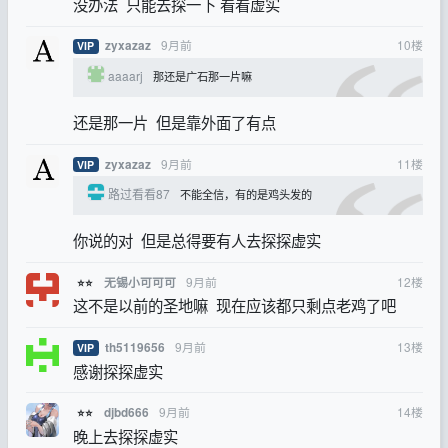
没办法 只能去探一下 看看虚实
9月前
10
楼
zyxazaz
VIP
aaaarj
那还是广石那一片嘛
还是那一片 但是靠外面了有点
9月前
11
楼
zyxazaz
VIP
路过看看87
不能全信，有的是鸡头发的
你说的对 但是总得要有人去探探虚实
9月前
12
楼
无锡小可可可
⭐⭐
这不是以前的圣地嘛 现在应该都只剩点老鸡了吧
9月前
13
楼
th5119656
VIP
感谢探探虚实
9月前
14
楼
djbd666
⭐⭐
晚上去探探虚实