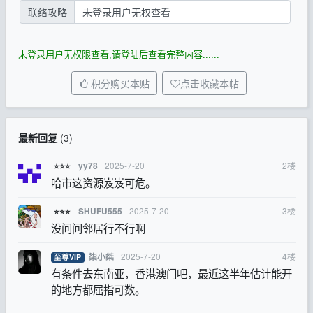
联络攻略
未登录用户无权查看
未登录用户无权限查看,请登陆后查看完整内容......
积分购买本贴
点击收藏本帖
最新回复
(
3
)
2025-7-20
2
楼
yy78
⭐⭐⭐
哈市这资源岌岌可危。
2025-7-20
3
楼
SHUFU555
⭐⭐⭐
没问问邻居行不行啊
2025-7-20
4
楼
柒小桀
至尊VIP
有条件去东南亚，香港澳门吧，最近这半年估计能开
的地方都屈指可数。